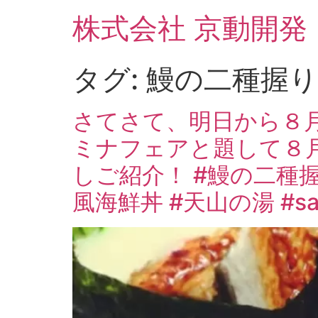
コ
株式会社 京動開発
ン
テ
ン
タグ:
鰻の二種握り
ツ
に
ス
さてさて、明日から８
キ
ミナフェアと題して８
ッ
プ
しご紹介！ #鰻の二種握
風海鮮丼 #天山の湯 #saga