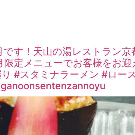
月です！天山の湯レストラン京
月限定メニューでお客様をお迎
り #スタミナラーメン #ロー
noonsentenzannoyu