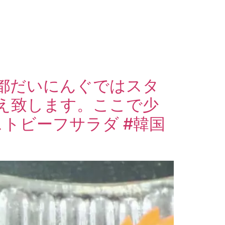
都だいにんぐではスタ
え致します。ここで少
ストビーフサラダ #韓国