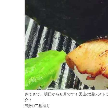
さてさて、明日から８月です！天山の湯レスト
介！
#鰻の二種握り