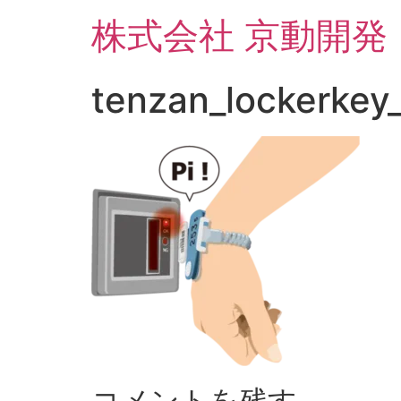
コ
株式会社 京動開発
ン
テ
ン
tenzan_lockerkey
ツ
に
ス
キ
ッ
プ
コメントを残す