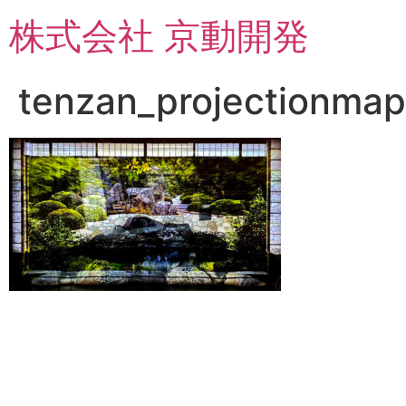
コ
株式会社 京動開発
ン
テ
ン
tenzan_projectionmap
ツ
に
ス
キ
ッ
プ