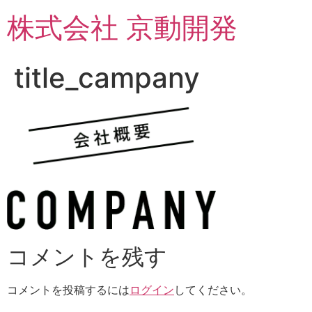
コ
株式会社 京動開発
ン
テ
ン
title_campany
ツ
に
ス
キ
ッ
プ
コメントを残す
コメントを投稿するには
ログイン
してください。