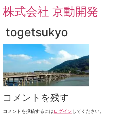
コ
株式会社 京動開発
ン
テ
ン
togetsukyo
ツ
に
ス
キ
ッ
プ
コメントを残す
コメントを投稿するには
ログイン
してください。