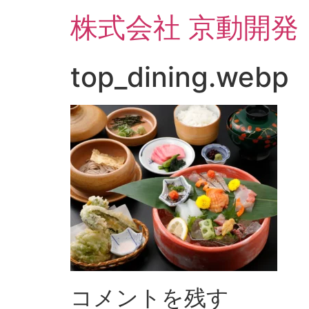
コ
株式会社 京動開発
ン
テ
ン
top_dining.webp
ツ
に
ス
キ
ッ
プ
コメントを残す