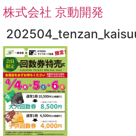
コ
株式会社 京動開発
ン
テ
ン
202504_tenzan_kaisu
ツ
に
ス
キ
ッ
プ