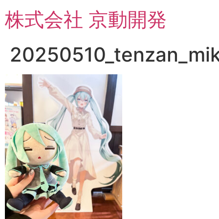
コ
株式会社 京動開発
ン
テ
ン
20250510_tenzan_mik
ツ
に
ス
キ
ッ
プ