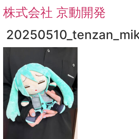
コ
株式会社 京動開発
ン
テ
ン
20250510_tenzan_mik
ツ
に
ス
キ
ッ
プ