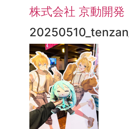
コ
株式会社 京動開発
ン
テ
ン
20250510_tenzan
ツ
に
ス
キ
ッ
プ