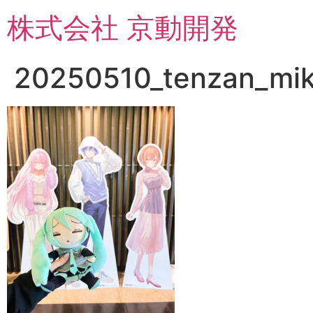
コ
株式会社 京動開発
ン
テ
ン
20250510_tenzan_mik
ツ
に
ス
キ
ッ
プ