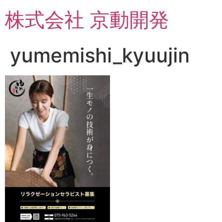
コ
株式会社 京動開発
ン
テ
ン
yumemishi_kyuujin
ツ
に
ス
キ
ッ
プ