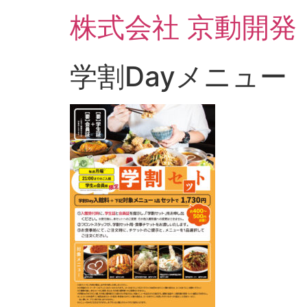
コ
株式会社 京動開発
ン
テ
ン
学割Dayメニュー
ツ
に
ス
キ
ッ
プ