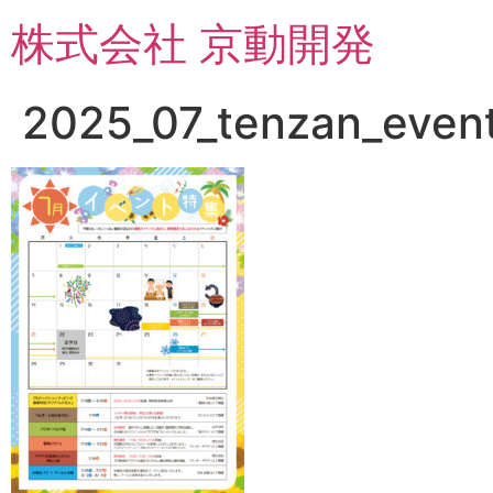
コ
株式会社 京動開発
ン
テ
ン
2025_07_tenzan_event
ツ
に
ス
キ
ッ
プ