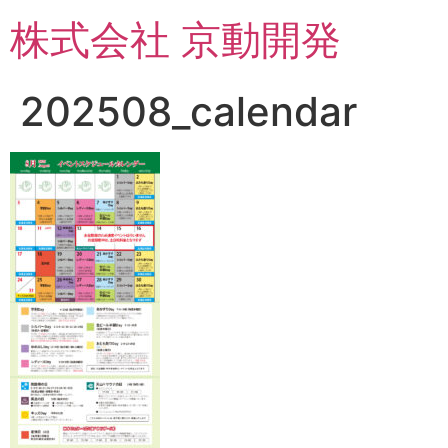
コ
株式会社 京動開発
ン
テ
ン
202508_calendar
ツ
に
ス
キ
ッ
プ