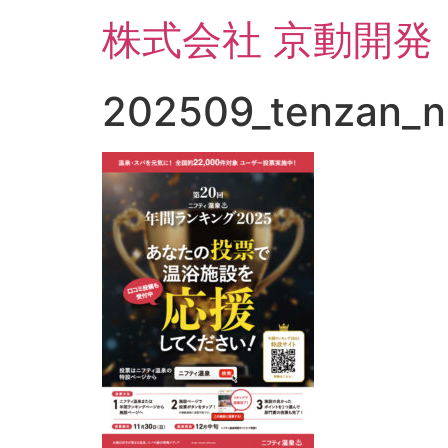
コ
株式会社 京動開発
ン
テ
ン
202509_tenzan_ni
ツ
に
ス
キ
ッ
プ