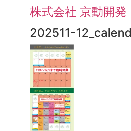
コ
株式会社 京動開発
ン
テ
ン
202511-12_calend
ツ
に
ス
キ
ッ
プ