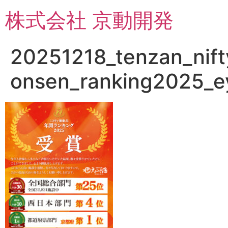
コ
株式会社 京動開発
ン
テ
ン
20251218_tenzan_nift
ツ
に
onsen_ranking2025_e
ス
キ
ッ
プ