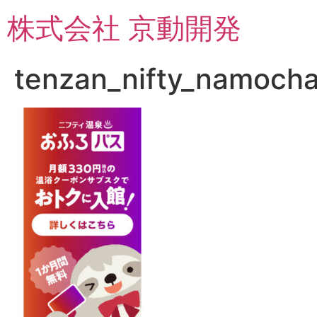
コ
株式会社 京動開発
ン
テ
ン
tenzan_nifty_namoch
ツ
に
ス
キ
ッ
プ