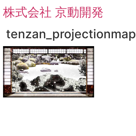
コ
株式会社 京動開発
ン
テ
ン
tenzan_projectionmap
ツ
に
ス
キ
ッ
プ