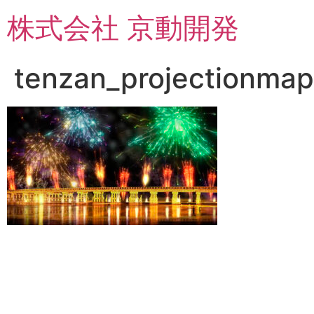
コ
株式会社 京動開発
ン
テ
ン
tenzan_projectionmapp
ツ
に
ス
キ
ッ
プ