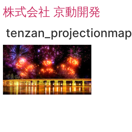
コ
株式会社 京動開発
ン
テ
ン
tenzan_projectionmap
ツ
に
ス
キ
ッ
プ