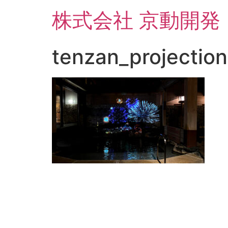
コ
株式会社 京動開発
ン
テ
ン
tenzan_projectio
ツ
に
ス
キ
ッ
プ