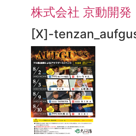
コ
株式会社 京動開発
ン
テ
ン
[X]-tenzan_aufg
ツ
に
ス
キ
ッ
プ