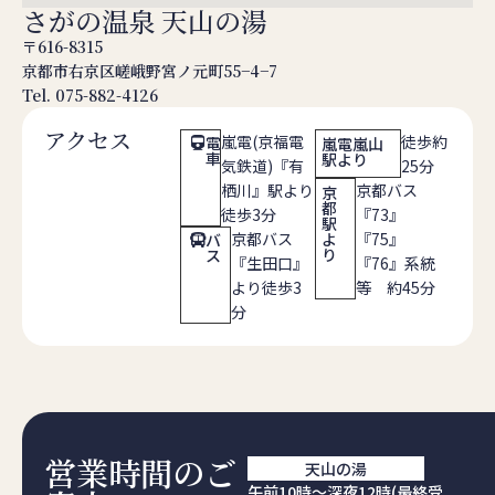
さがの温泉 天山の湯
〒616-8315
京都市右京区嵯峨野宮ノ元町55−4−7
Tel. 075-882-4126
アクセス
嵐電(京福電
徒歩約
電
嵐電嵐山
車
駅より
気鉄道)『有
25分
栖川』駅より
京都バス
京
都
徒歩3分
『73』
駅
京都バス
よ
『75』
バ
り
ス
『生田口』
『76』系統
より徒歩3
等 約45分
分
営業時間のご
天山の湯
午前10時～深夜12時(最終受