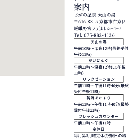
案内
さがの温泉 天山の湯
〒616-8315 京都市右京区
嵯峨野宮ノ元町55−4−7
Tel.
075-882-4126
天山の湯
午前10時～深夜12時(最終受付
午後11時)
だいにんぐ
午前11時～深夜12時(LO午後
11時)
リラクゼーション
午前11時～午後11時40分(最終
受付午後11時)
韓流あかすり
午前11時～午後11時40分(最終
受付午後11時)
フレッシュカウンター
午前11時～午後11時
定休日
毎月第3月曜定休(祝祭日の場