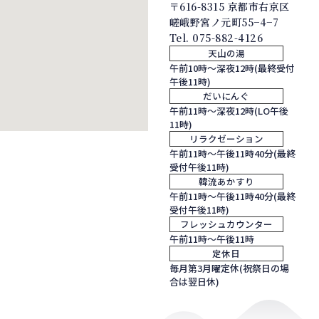
〒616-8315 京都市右京区
嵯峨野宮ノ元町55−4−7
Tel.
075-882-4126
天山の湯
午前10時～深夜12時(最終受付
午後11時)
だいにんぐ
午前11時～深夜12時(LO午後
11時)
リラクゼーション
午前11時～午後11時40分(最終
受付午後11時)
韓流あかすり
午前11時～午後11時40分(最終
受付午後11時)
フレッシュカウンター
午前11時～午後11時
定休日
毎月第3月曜定休(祝祭日の場
合は翌日休)