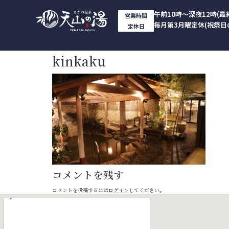
午前10時～深夜12時(最
営業時間
毎月第3月曜定休(祝祭日
定休日
kinkaku
コメントを残す
コメントを投稿するには
ログイン
してください。