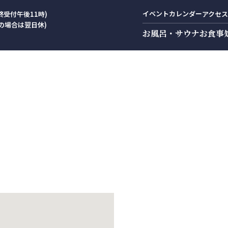
イベントカレンダー
終受付午後11時)
アクセス
の場合は翌日休)
お風呂・サウナ
お食事