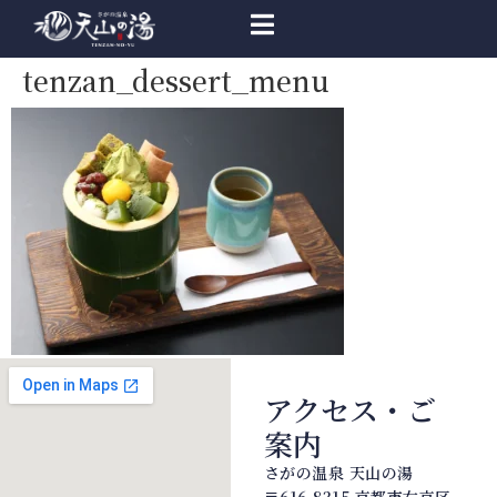
tenzan_dessert_menu
アクセス・ご
案内
さがの温泉 天山の湯