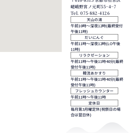
〒616-8315 京都市右京区
嵯峨野宮ノ元町55−4−7
Tel.
075-882-4126
天山の湯
午前10時～深夜12時(最終受付
午後11時)
だいにんぐ
午前11時～深夜12時(LO午後
11時)
リラクゼーション
午前11時～午後11時40分(最終
受付午後11時)
韓流あかすり
午前11時～午後11時40分(最終
受付午後11時)
フレッシュカウンター
午前11時～午後11時
定休日
毎月第3月曜定休(祝祭日の場
合は翌日休)