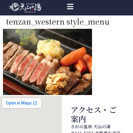
tenzan_western style_menu
アクセス・ご
案内
さがの温泉 天山の湯