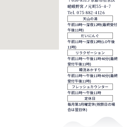
〒616-8315 京都市右京区
嵯峨野宮ノ元町55−4−7
Tel.
075-882-4126
天山の湯
午前10時～深夜12時(最終受付
午後11時)
だいにんぐ
午前11時～深夜12時(LO午後
11時)
リラクゼーション
午前11時～午後11時40分(最終
受付午後11時)
韓流あかすり
午前11時～午後11時40分(最終
受付午後11時)
フレッシュカウンター
午前11時～午後11時
定休日
毎月第3月曜定休(祝祭日の場
合は翌日休)