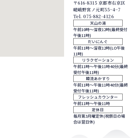
〒616-8315 京都市右京区
嵯峨野宮ノ元町55−4−7
Tel.
075-882-4126
天山の湯
午前10時～深夜12時(最終受付
午後11時)
だいにんぐ
午前11時～深夜12時(LO午後
11時)
リラクゼーション
午前11時～午後11時40分(最終
受付午後11時)
韓流あかすり
午前11時～午後11時40分(最終
受付午後11時)
フレッシュカウンター
午前11時～午後11時
定休日
毎月第3月曜定休(祝祭日の場
合は翌日休)