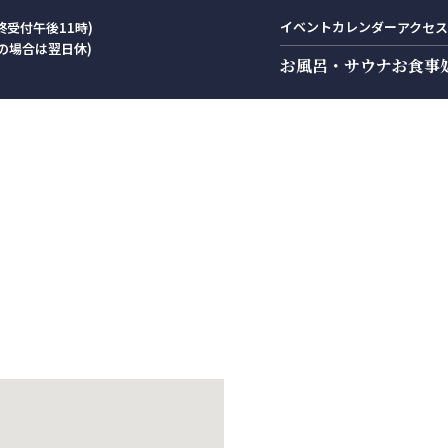
イベントカレンダー
終受付午後11時)
アクセス
の場合は翌日休)
お風呂・サウナ
お食事