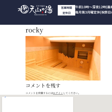
午前10時～深夜12時(最
営業時間
毎月第3月曜定休(祝祭日
定休日
rocky
コメントを残す
コメントを投稿するには
ログイン
してください。