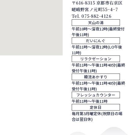
〒616-8315 京都市右京区
嵯峨野宮ノ元町55−4−7
Tel.
075-882-4126
天山の湯
午前10時～深夜12時(最終受付
午後11時)
だいにんぐ
午前11時～深夜12時(LO午後
11時)
リラクゼーション
午前11時～午後11時40分(最終
受付午後11時)
韓流あかすり
午前11時～午後11時40分(最終
受付午後11時)
フレッシュカウンター
午前11時～午後11時
定休日
毎月第3月曜定休(祝祭日の場
合は翌日休)