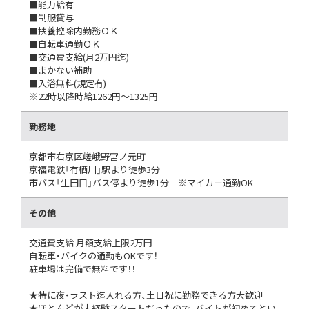
■能力給有
■制服貸与
■扶養控除内勤務ＯＫ
■自転車通勤ＯＫ
■交通費支給(月2万円迄)
■まかない補助
■入浴無料(規定有)
※22時以降時給1262円～1325円
勤務地
京都市右京区嵯峨野宮ノ元町
京福電鉄「有栖川」駅より徒歩3分
市バス「生田口」バス停より徒歩1分 ※マイカー通勤OK
その他
交通費支給 月額支給上限2万円
自転車・バイクの通勤もOKです！
駐車場は完備で無料です！！
★特に夜・ラスト迄入れる方、土日祝に勤務できる方大歓迎
★ほとんどが未経験スタートだったので、バイトが初めてとい