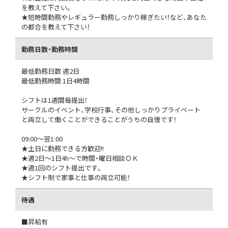
を教えて下さい。
★短時間勤務やレギュラー勤務しっかり稼ぎたい！など、あなた
の都合を教えて下さい！
勤務日数・勤務時間
最低勤務日数 週2日
最低勤務時間 1日4時間
シフトは1週間毎提出！
サークルのイベント、学校行事、その他しっかりプライベート
と両立して働くことができることがうちの自慢です！
09:00～翌1:00
★土日に勤務できる方歓迎!!
★週2日～1日4h～で時間・曜日相談ＯＫ
★週1回のシフト提出です。
★シフト制で家事と仕事の両立可能！
待遇
■昇給有