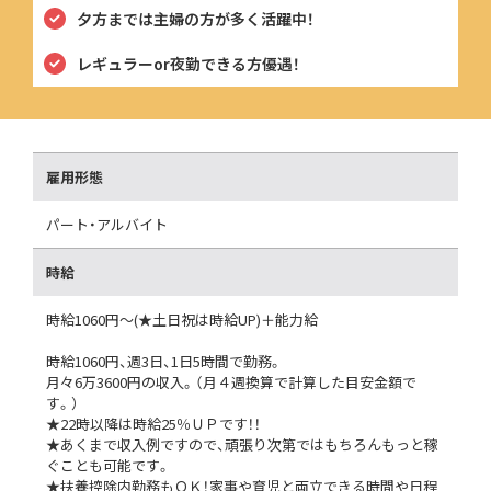
夕方までは主婦の方が多く活躍中！
レギュラーor夜勤できる方優遇！
雇用形態
パート・アルバイト
時給
時給1060円～(★土日祝は時給UP)＋能力給
時給1060円、週3日、1日5時間で勤務。
月々6万3600円の収入。（月４週換算で計算した目安金額で
す。）
★22時以降は時給25％ＵＰです！！
★あくまで収入例ですので、頑張り次第ではもちろんもっと稼
ぐことも可能です。
★扶養控除内勤務もＯＫ！家事や育児と両立できる時間や日程