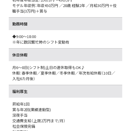
モデル年収例：年収450万円 ／28歳 経験2年 ／月給30万円＋役
職手当(3万円)＋賞与
勤務時間
◆9:00～18:00
※年に数回繁忙時のシフト変動有
休日休暇
月6～8日(シフト制)土日の連休取得もOK♪
休暇：春季休暇／夏季休暇／冬季休暇／年次有給休暇（10日／
入社6カ月後）
福利厚生
昇給年1回
賞与年2回(業績連動型)
深夜手当
交通費支給（上限2万円まで/月）
社会保険完備