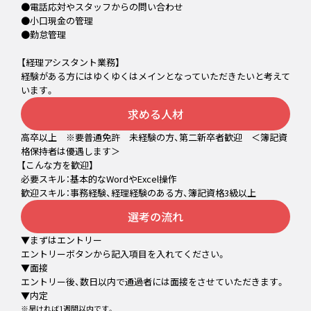
●電話応対やスタッフからの問い合わせ
●小口現金の管理
●勤怠管理
【経理アシスタント業務】
経験がある方にはゆくゆくはメインとなっていただきたいと考えて
います。
求める人材
高卒以上 ※要普通免許 未経験の方、第二新卒者歓迎 ＜簿記資
格保持者は優遇します＞
【こんな方を歓迎】
必要スキル：基本的なWordやExcel操作
歓迎スキル：事務経験、経理経験のある方、簿記資格3級以上
選考の流れ
▼まずはエントリー
エントリーボタンから記入項目を入れてください。
▼面接
エントリー後、数日以内で通過者には面接をさせていただきます。
▼内定
※早ければ1週間以内です。