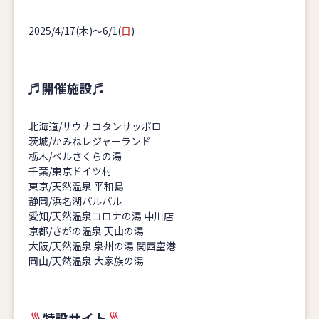
2025/4/17(木)～6/1(
日
)
♬開催施設♬
北海道/サウナコタンサッポロ
茨城/かみねレジャーランド
栃木/ベルさくらの湯
千葉/東京ドイツ村
東京/天然温泉 平和島
静岡/浜名湖パルパル
愛知/天然温泉コロナの湯 中川店
京都/さがの温泉 天山の湯
大阪/天然温泉 泉州の湯 関西空港
岡山/天然温泉 大家族の湯
特設サイト