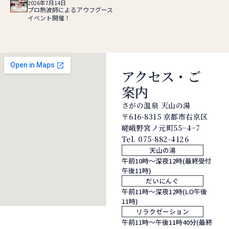
2026年7月14日
プロ熱波師によるアウフグース
イベント開催！
アクセス・ご
案内
さがの温泉 天山の湯
〒616-8315 京都市右京区
嵯峨野宮ノ元町55−4−7
Tel.
075-882-4126
天山の湯
午前10時～深夜12時(最終受付
午後11時)
だいにんぐ
午前11時～深夜12時(LO午後
11時)
リラクゼーション
午前11時～午後11時40分(最終