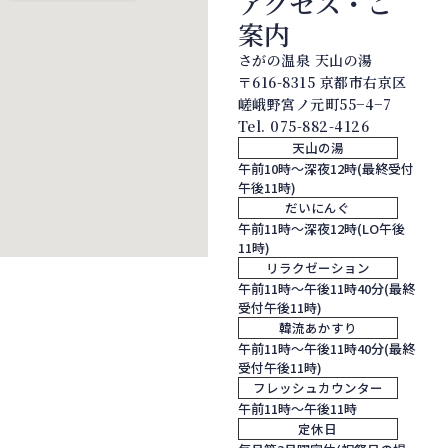
アクセス・ご
案内
さがの温泉 天山の湯
〒616-8315 京都市右京区
嵯峨野宮ノ元町55−4−7
Tel.
075-882-4126
天山の湯
午前10時～深夜12時(最終受付
午後11時)
だいにんぐ
午前11時～深夜12時(LO午後
11時)
リラクゼーション
午前11時～午後11時40分(最終
受付午後11時)
韓流あかすり
午前11時～午後11時40分(最終
受付午後11時)
フレッシュカウンター
午前11時～午後11時
定休日