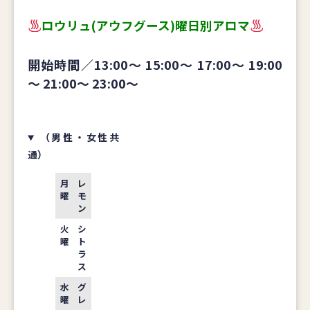
ロウリュ(アウフグース)曜日別アロマ
開始時間／13:00～ 15:00～ 17:00～ 19:00
～ 21:00～ 23:00～
（男性・女性共
通）
月
レ
曜
モ
ン
火
シ
曜
ト
ラ
ス
水
グ
曜
レ