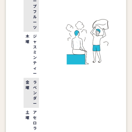
ー
プ
フ
ル
ー
ツ
木
ジ
曜
ャ
ス
ミ
ン
テ
ィ
ー
金
ラ
曜
ベ
ン
ダ
ー
土
ア
曜
セ
ロ
ラ