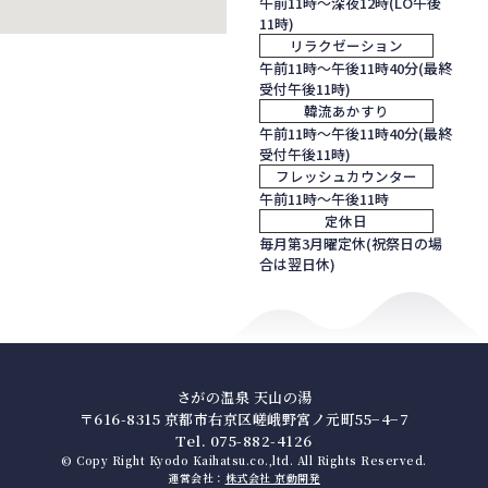
午前11時～深夜12時(LO午後
11時)
リラクゼーション
午前11時～午後11時40分(最終
受付午後11時)
韓流あかすり
午前11時～午後11時40分(最終
受付午後11時)
フレッシュカウンター
午前11時～午後11時
定休日
毎月第3月曜定休(祝祭日の場
合は翌日休)
さがの温泉 天山の湯
〒616-8315 京都市右京区嵯峨野宮ノ元町55−4−7
Tel. 075-882-4126
© Copy Right Kyodo Kaihatsu.co.,ltd. All Rights Reserved.
運営会社：
株式会社 京動開発