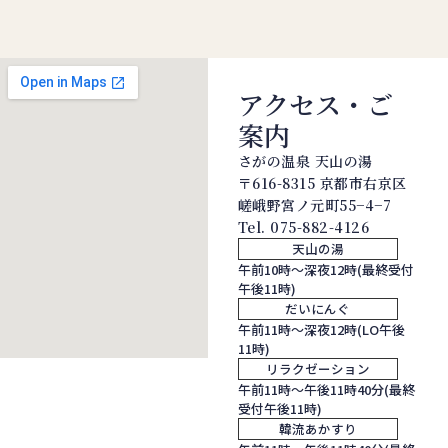
アクセス・ご
案内
さがの温泉 天山の湯
〒616-8315 京都市右京区
嵯峨野宮ノ元町55−4−7
Tel.
075-882-4126
天山の湯
午前10時～深夜12時(最終受付
午後11時)
だいにんぐ
午前11時～深夜12時(LO午後
11時)
リラクゼーション
午前11時～午後11時40分(最終
受付午後11時)
韓流あかすり