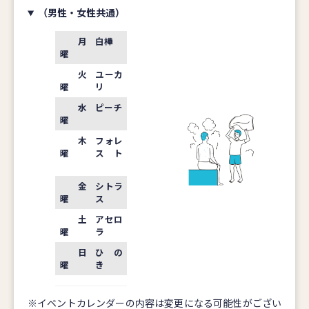
（男性・女性共通）
月
白樺
曜
火
ユーカ
曜
リ
水
ピーチ
曜
木
フォレ
曜
スト
金
シトラ
曜
ス
土
アセロ
曜
ラ
日
ひの
曜
き
※イベントカレンダーの内容は変更になる可能性がござい