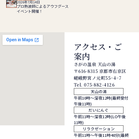
2026年7月14日
プロ熱波師によるアウフグース
イベント開催！
アクセス・ご
案内
さがの温泉 天山の湯
〒616-8315 京都市右京区
嵯峨野宮ノ元町55−4−7
Tel.
075-882-4126
天山の湯
午前10時～深夜12時(最終受付
午後11時)
だいにんぐ
午前11時～深夜12時(LO午後
11時)
リラクゼーション
午前11時～午後11時40分(最終