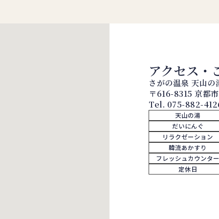
アクセス・
さがの温泉 天山の
〒616-8315 京
Tel.
075-882-412
天山の湯
だいにんぐ
リラクゼーション
韓流あかすり
フレッシュカウンタ
定休日