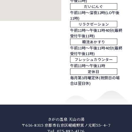
午後11時)
だいにんぐ
午前11時～深夜12時(LO午後
11時)
リラクゼーション
午前11時～午後11時40分(最終
受付午後11時)
韓流あかすり
午前11時～午後11時40分(最終
受付午後11時)
フレッシュカウンター
午前11時～午後11時
定休日
毎月第3月曜定休(祝祭日の場
合は翌日休)
さがの温泉 天山の湯
〒616-8315 京都市右京区嵯峨野宮ノ元町55−4−7
Tel. 075-882-4126